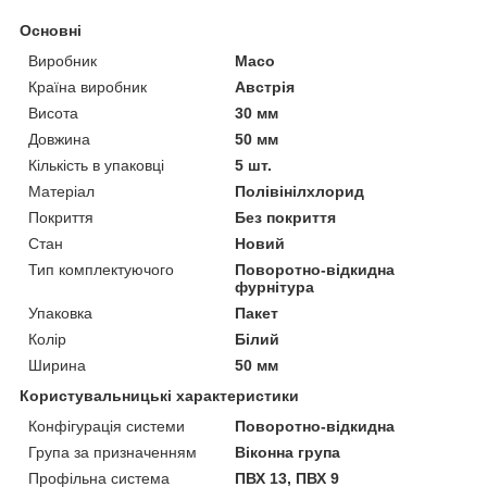
Основні
Виробник
Maco
Країна виробник
Австрія
Висота
30 мм
Довжина
50 мм
Кількість в упаковці
5 шт.
Матеріал
Полівінілхлорид
Покриття
Без покриття
Стан
Новий
Тип комплектуючого
Поворотно-відкидна
фурнітура
Упаковка
Пакет
Колір
Білий
Ширина
50 мм
Користувальницькі характеристики
Конфігурація системи
Поворотно-відкидна
Група за призначенням
Віконна група
Профільна система
ПВХ 13, ПВХ 9