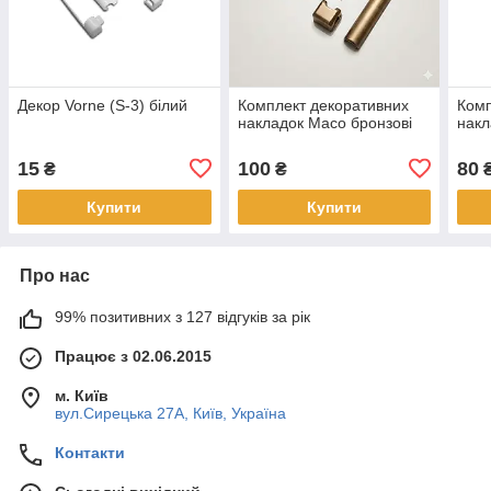
Декор Vorne (S-3) білий
Комплект декоративних
Комп
накладок Maco бронзові
накл
15
100
80
₴
₴
Купити
Купити
Про нас
99% позитивних з 127 відгуків за рік
Працює з 02.06.2015
м. Київ
вул.Сирецька 27А, Київ, Україна
Контакти