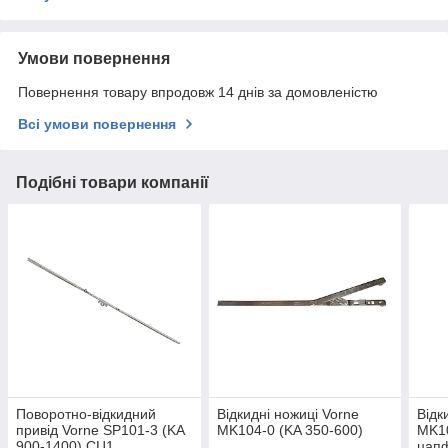
Умови повернення
Повернення товару впродовж 14 днів за домовленістю
Всі умови повернення
Подібні товари компанії
Поворотно-відкидний
Відкидні ножиці Vorne
Відк
привід Vorne SP101-3 (KA
MK104-0 (KA 350-600)
MK10
900-1400) СЦ1
цап