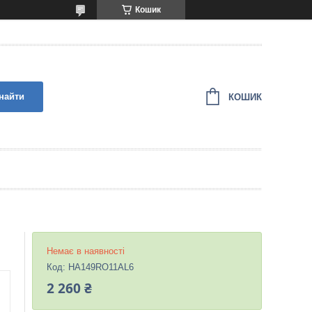
Кошик
найти
КОШИК
Немає в наявності
Код:
HA149RO11AL6
2 260 ₴