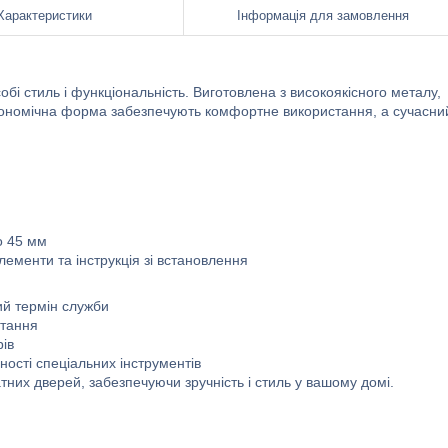
Характеристики
Інформація для замовлення
бі стиль і функціональність. Виготовлена з високоякісного металу,
 ергономічна форма забезпечують комфортне використання, а сучасни
о 45 мм
елементи та інструкція зі встановлення
ий термін служби
стання
рів
ності спеціальних інструментів
них дверей, забезпечуючи зручність і стиль у вашому домі.