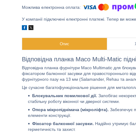
У компанії підключені електронні платежі. Тепер ви мож
Опис
Відповідна планка Maco Multi-Matic під
Відповідна планка фурнітури Maco Multimatic для блокув
фіксатором балконної засувки для правостороннього від
фурнітурного пазу на 13 мм (Salamander, Rehau та анало
Це сучасне багатофункціональне рішення для металоплас
Блокувальник помилкової дії.
Запобігає некорек
стабільну роботу віконної чи дверної системи.
Опора мікропіднімача (мікроліфта).
Забезпечує п
елементи конструкції.
Фіксатор балконної засувки.
Надійно утримує бал
герметичність та захист.