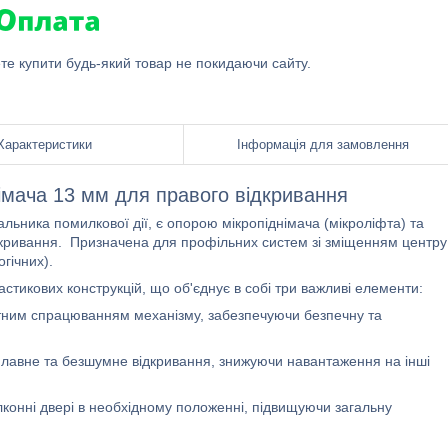
ете купити будь-який товар не покидаючи сайту.
Характеристики
Інформація для замовлення
німача 13 мм для правого відкривання
альника помилкової дії, є опорою мікропіднімача (мікроліфта) та
кривання.
Призначена для профільних систем зі зміщенням центру
гічних).
тикових конструкцій, що об'єднує в собі три важливі елементи:
тним спрацюванням механізму, забезпечуючи безпечну та
лавне та безшумне відкривання, знижуючи навантаження на інші
конні двері в необхідному положенні, підвищуючи загальну