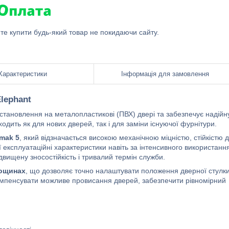
ете купити будь-який товар не покидаючи сайту.
Характеристики
Інформація для замовлення
lephant
тановлення на металопластикові (ПВХ) двері та забезпечує надійну
ходить як для нових дверей, так і для заміни існуючої фурнітури.
mak 5
, який відзначається високою механічною міцністю, стійкістю 
ї експлуатаційні характеристики навіть за інтенсивного використанн
двищену зносостійкість і тривалий термін служби.
лощинах
, що дозволяє точно налаштувати положення дверної стулк
компенсувати можливе провисання дверей, забезпечити рівномірний