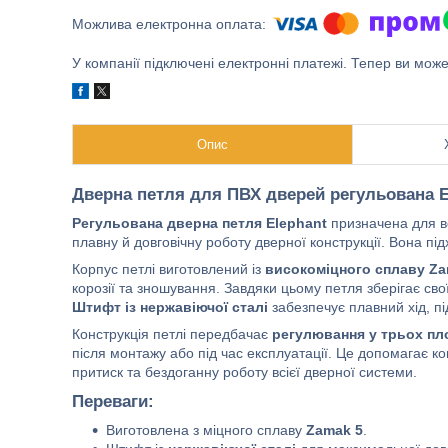
У компанії підключені електронні платежі. Тепер ви мож
Опис
Дверна петля для ПВХ дверей регульована E
Регульована дверна петля Elephant
призначена для вс
плавну й довговічну роботу дверної конструкції. Вона під
Корпус петлі виготовлений із
високоміцного сплаву Za
корозії та зношування. Завдяки цьому петля зберігає сво
Штифт із нержавіючої сталі
забезпечує плавний хід, пі
Конструкція петлі передбачає
регулювання у трьох п
після монтажу або під час експлуатації. Це допомагає 
притиск та бездоганну роботу всієї дверної системи.
Переваги:
Виготовлена з міцного сплаву
Zamak 5
.