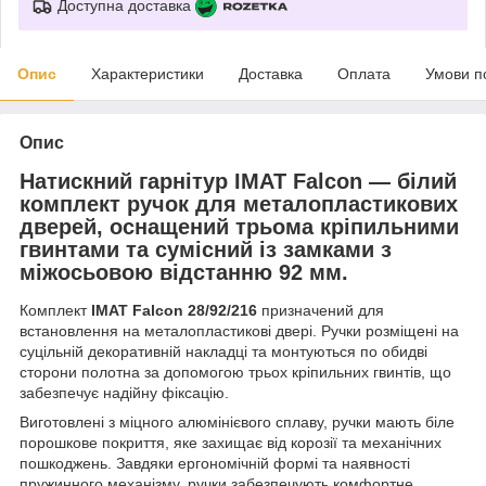
Доступна доставка
Опис
Характеристики
Доставка
Оплата
Умови п
Опис
Натискний гарнітур IMAT Falcon — білий
комплект ручок для металопластикових
дверей, оснащений трьома кріпильними
гвинтами та сумісний із замками з
міжосьовою відстанню 92 мм.
Комплект
IMAT Falcon 28/92/216
призначений для
встановлення на металопластикові двері. Ручки розміщені на
суцільній декоративній накладці та монтуються по обидві
сторони полотна за допомогою трьох кріпильних гвинтів, що
забезпечує надійну фіксацію.
Виготовлені з міцного алюмінієвого сплаву, ручки мають біле
порошкове покриття, яке захищає від корозії та механічних
пошкоджень. Завдяки ергономічній формі та наявності
пружинного механізму, ручки забезпечують комфортне