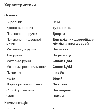
Характеристики
Основні
Виробник
IMAT
Країна виробник
Туреччина
Призначення ручки
Дверна
Призначення дверної
Для вхідних дверей/для
ручки
міжкімнатних дверей
Механізм дії ручки
Натискна
Тип ручки
На розетці
Матеріал ручки
Сплав ЦАМ
Матеріал розетки/планки
Сплав ЦАМ
Покриття
Фарба
Колір
Білий
Форма розетки/планки
Овальна
Спосіб установки
Накладний
Стан
Новий
Комплектація