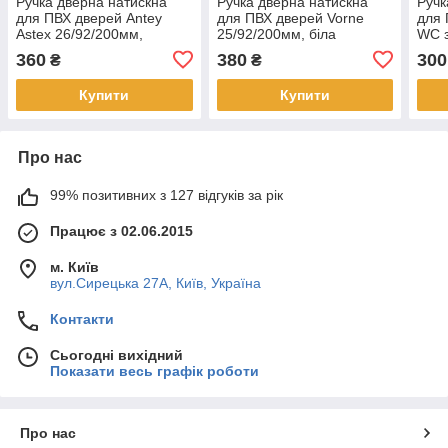
Ручка дверна натискна
Ручка дверна натискна
Ручк
для ПВХ дверей Antey
для ПВХ дверей Vorne
для 
Astex 26/92/200мм,
25/92/200мм, біла
WC з
коричнева
біли
360
380
300
₴
₴
Купити
Купити
Про нас
99% позитивних з 127 відгуків за рік
Працює з 02.06.2015
м. Київ
вул.Сирецька 27А, Київ, Україна
Контакти
Сьогодні вихідний
Показати весь графік роботи
Про нас