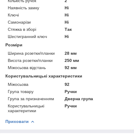
Кількість ручок
2
Наявність замку
Ні
Ключі
Ні
Самонарізи
Ні
Стяжка в зборі
Так
Шестигранний ключ
Ні
Розміри
Ширина розетки/планки
28 мм
Висота розетки/планки
250 мм
Міжосьова відстань
92 мм
Користувальницькі характеристики
Міжосьова
92
Група товару
Ручки
Група за призначенням
Дверна група
Користувальницькі
Ручки
характеритики
Приховати