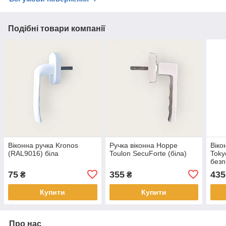
Подібні товари компанії
Віконна ручка Kronos
Ручка віконна Hoppe
Віко
(RAL9016) біла
Toulon SecuForte (біла)
Toky
безп
75
355
435
₴
₴
Купити
Купити
Про нас