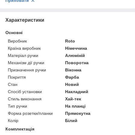
Приховати
Характеристики
Основні
Виробник
Roto
Країна виробник
Німеччина
Матеріал ручки
Алюміній
Механізм дії ручки
Поворотна
Призначення ручки
Віконна
Покриття
Фарба
Стан
Новий
Спосіб установки
Накладний
Стиль виконання
Хай-тек
Тип ручки
На планці
Форма розетки/планки
Прямокутна
Колір
Білий
Комплектація