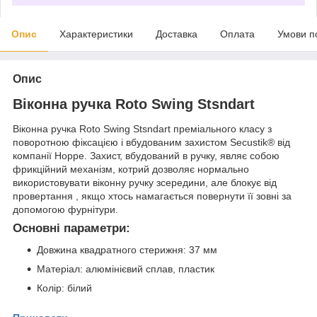
Опис
Характеристики
Доставка
Оплата
Умови п
Опис
Віконна ручка Roto Swing Stsndart
Віконна ручка Roto Swing Stsndart преміального класу з
поворотною фіксацією і вбудованим захистом Secustik® від
компанії Hoppe. Захист, вбудований в ручку, являє собою
фрикційний механізм, котрий дозволяє нормально
використовувати віконну ручку зсередини, але блокує від
провертання , якщо хтось намагається повернути її зовні за
допомогою фурнітури.
Основні параметри:
Довжина квадратного стерижня: 37 мм
Матеріал: алюмінієвий сплав, пластик
Колір: білий