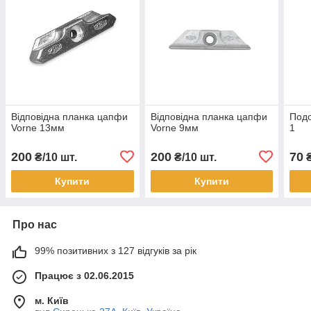
Відповідна планка цапфи
Відповідна планка цапфи
Подо
Vorne 13мм
Vorne 9мм
1
200
200
70
₴/10 шт.
₴/10 шт.
Купити
Купити
Про нас
99% позитивних з 127 відгуків за рік
Працює з 02.06.2015
м. Київ