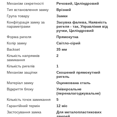
Механізм секретності
Речовий, Циліндровий
Тип встановлення замку
Врізний
Група товару
Замки
Конфігурація замку за
Засувка фалева, Наявність
параметрами
ригеля - так, Управління від
ручки, Циліндровий
Форма ригеля
Прямокутна
Колір замку
Світло-сірий
Backset
35 мм
Кількість напрямків
2
замикання
Кількість ригелів
1
Механізм защіпки
Скошений прямокутний
ригель
Матеріал замку
Оцинкована сталь
Відкриття блоку
Універсальне
(переналагоджувальне)
Кількість точок замикання
5
Гарантійний термін
12 міс
Застосування замка
Для металопластикових
дверей