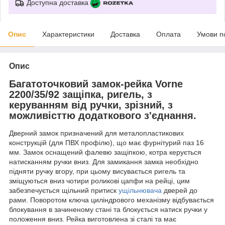
Доступна доставка
Опис
Характеристики
Доставка
Оплата
Умови п
Опис
Багатоточковий замок-рейка Vorne
2200/35/92 защіпка, ригель, з
керуванням від ручки, зрізний, з
можливісттю додаткового з'єднання.
Дверний замок призначений для металопластикових
конструкцій (для ПВХ профілю), що має фурнітурий паз 16
мм. Замок оснащений фалевю защіпкою, котра керується
натисканням ручки вниз. Для замикання замка необхідно
підняти ручку вгору, при цьому висувається ригель та
зміщуються вниз чотири роликові цапфи на рейці, цим
забезпечується щільний притиск
ущільнювача
дверей до
рами. Поворотом ключа циліндрового механізму відбувається
блокування в зачиненому стані та блокується натиск ручки у
положення вниз. Рейка виготовлена зі сталі та має