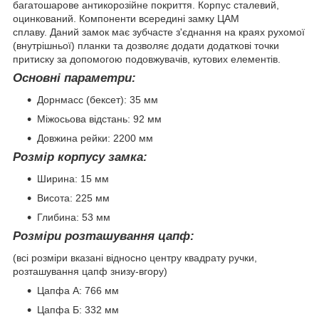
багатошарове антикорозійне покриття. Корпус сталевий,
оцинкований. Компоненти всередині замку ЦАМ
сплаву. Даний замок має зубчасте з'єднання на краях рухомої
(внутрішньої) планки та дозволяє додати додаткові точки
притиску за допомогою подовжувачів, кутових елементів.
Основні параметри:
Дорнмасс (бексет): 35 мм
Міжосьова відстань: 92 мм
Довжина рейки: 2200 мм
Розмір корпусу замка:
Ширина: 15 мм
Висота: 225 мм
Глибина: 53 мм
Розміри розташування цапф:
(всі розміри вказані відносно центру квадрату ручки,
розташування цапф знизу-вгору)
Цапфа А: 766 мм
Цапфа Б: 332 мм