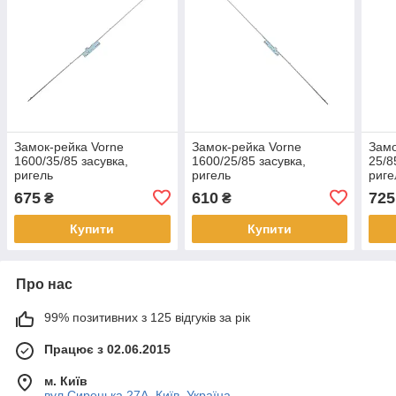
Замок-рейка Vorne
Замок-рейка Vorne
Замо
1600/35/85 засувка,
1600/25/85 засувка,
25/8
ригель
ригель
риге
675
610
725
₴
₴
Купити
Купити
Про нас
99% позитивних з 125 відгуків за рік
Працює з 02.06.2015
м. Київ
вул.Сирецька 27А, Київ, Україна